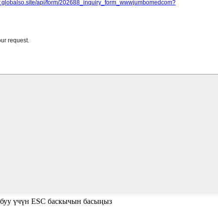
абуу үчүн ESC баскычын басыңыз