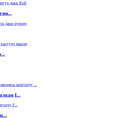
ия...
...
лкан I...
...