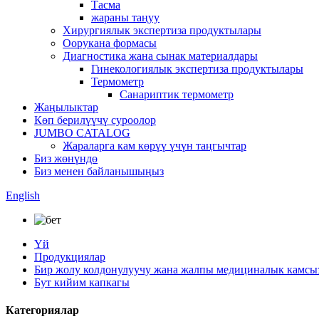
Тасма
жараны таңуу
Хирургиялык экспертиза продуктылары
Оорукана формасы
Диагностика жана сынак материалдары
Гинекологиялык экспертиза продуктылары
Термометр
Санариптик термометр
Жаңылыктар
Көп берилүүчү суроолор
JUMBO CATALOG
Жараларга кам көрүү үчүн таңгычтар
Биз жөнүндө
Биз менен байланышыңыз
English
Үй
Продукциялар
Бир жолу колдонулуучу жана жалпы медициналык камсы
Бут кийим капкагы
Категориялар