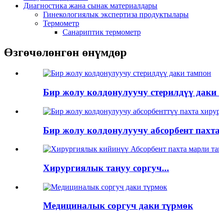
Диагностика жана сынак материалдары
Гинекологиялык экспертиза продуктылары
Термометр
Санариптик термометр
Өзгөчөлөнгөн өнүмдөр
Бир жолу колдонулуучу стерилдүү даки
Бир жолу колдонулуучу абсорбент пахта.
Хирургиялык таңуу соргуч...
Медициналык соргуч даки түрмөк