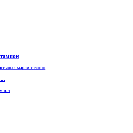
 тампон
..