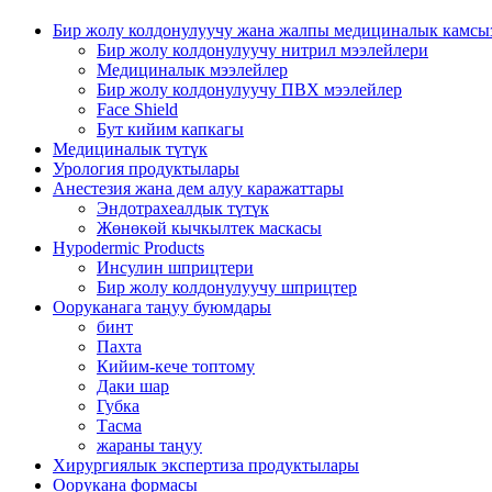
Бир жолу колдонулуучу жана жалпы медициналык камсы
Бир жолу колдонулуучу нитрил мээлейлери
Медициналык мээлейлер
Бир жолу колдонулуучу ПВХ мээлейлер
Face Shield
Бут кийим капкагы
Медициналык түтүк
Урология продуктылары
Анестезия жана дем алуу каражаттары
Эндотрахеалдык түтүк
Жөнөкөй кычкылтек маскасы
Hypodermic Products
Инсулин шприцтери
Бир жолу колдонулуучу шприцтер
Ооруканага таңуу буюмдары
бинт
Пахта
Кийим-кече топтому
Даки шар
Губка
Тасма
жараны таңуу
Хирургиялык экспертиза продуктылары
Оорукана формасы