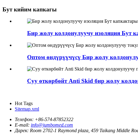
Бут кийим капкагы
Бир жолу колдонулуучу изоляция Бут к
Оптом өндүрүүчүсү Бир жолу колдонулу
Суу өткөрбөйт Anti Skid бир жолу кол
Hot Tags
Sitemap.xml
Телефон:
+86-574-87852322
E-mail:
info@jumbomed.com
Дарек:
Room 2702-1 Raymond plaza, 459 Taikang Middle R