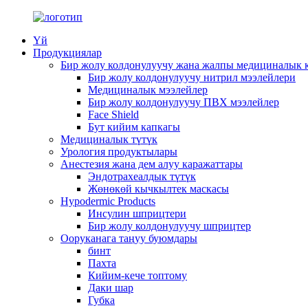
Үй
Продукциялар
Бир жолу колдонулуучу жана жалпы медициналык 
Бир жолу колдонулуучу нитрил мээлейлери
Медициналык мээлейлер
Бир жолу колдонулуучу ПВХ мээлейлер
Face Shield
Бут кийим капкагы
Медициналык түтүк
Урология продуктылары
Анестезия жана дем алуу каражаттары
Эндотрахеалдык түтүк
Жөнөкөй кычкылтек маскасы
Hypodermic Products
Инсулин шприцтери
Бир жолу колдонулуучу шприцтер
Ооруканага таңуу буюмдары
бинт
Пахта
Кийим-кече топтому
Даки шар
Губка