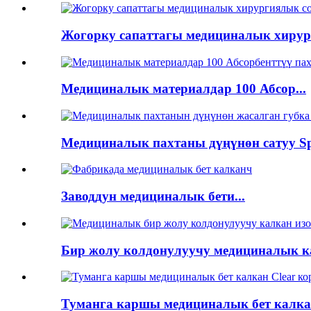
Жогорку сапаттагы медициналык хирург
Медициналык материалдар 100 Абсор...
Медициналык пахтаны дүңүнөн сатуу Sp
Заводдун медициналык бети...
Бир жолу колдонулуучу медициналык ка
Туманга каршы медициналык бет калкан