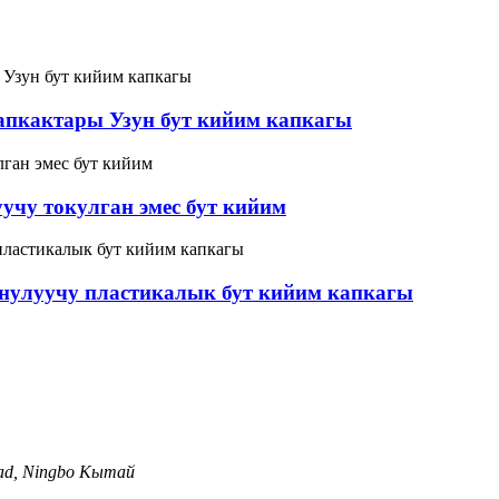
апкактары Узун бут кийим капкагы
учу токулган эмес бут кийим
донулуучу пластикалык бут кийим капкагы
oad, Ningbo Кытай